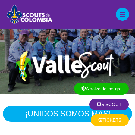
Ir
Mai
al
contenido
Men
A salvo del peligro
SISCOUT
¡UNIDOS SOMOS MÁS!
TICKETS