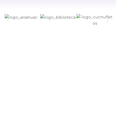
Si te gusta la vida al aire
libre, servir a la comunidad y
cuidar el medio ambiente
¡El movimiento
scout es para ti!