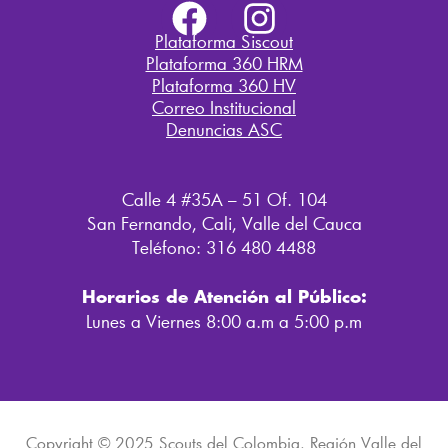
F
I
a
n
Plataforma Siscout
Plataforma 360 HRM
c
s
Plataforma 360 HV
e
t
Correo Institucional
Denuncias ASC
b
a
o
g
Calle 4 #35A – 51 Of. 104
o
r
San Fernando, Cali, Valle del Cauca
k
a
Teléfono: 316 480 4488
m
Horarios de Atención al Público:
Lunes a Viernes 8:00 a.m a 5:00 p.m
Copyright © 2025 Scouts del Colombia, Región Valle del